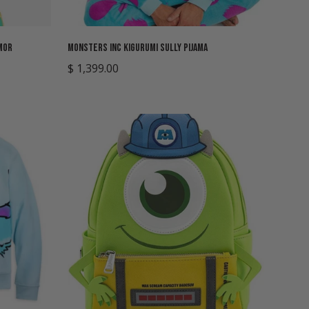
Seleccione opciones
mor
Monsters Inc Kigurumi Sully Pijama
Precio
$ 1,399.00
regular