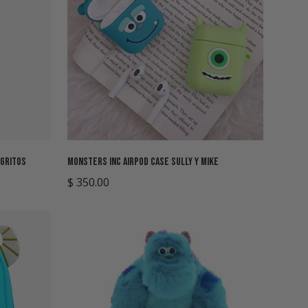
Seleccione opciones
 Gritos
Monsters Inc Airpod Case Sully y Mike
Precio
$ 350.00
regular