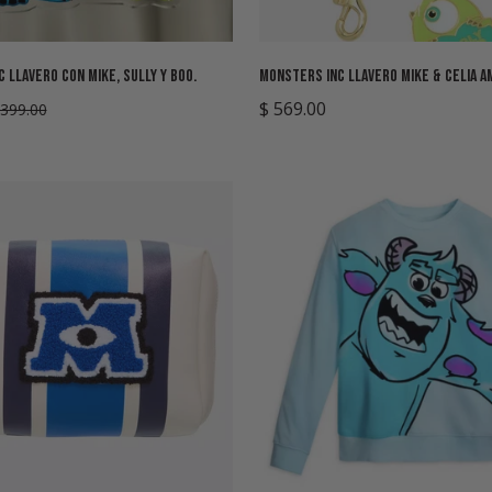
Agregar rápido
 Llavero Con Mike, Sully y Boo.
Monsters Inc Llavero Mike & Celia A
Precio
$ 569.00
 399.00
regular