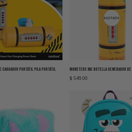
AGOTADO
Seleccione opciones
 Cargador Portátil Pila Portátil
Monsters Inc Botella Generador de
0
Precio
$ 549.00
regular