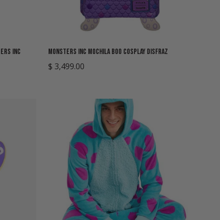
ers Inc
Monsters Inc Mochila Boo Cosplay Disfraz
Precio
$ 3,499.00
regular