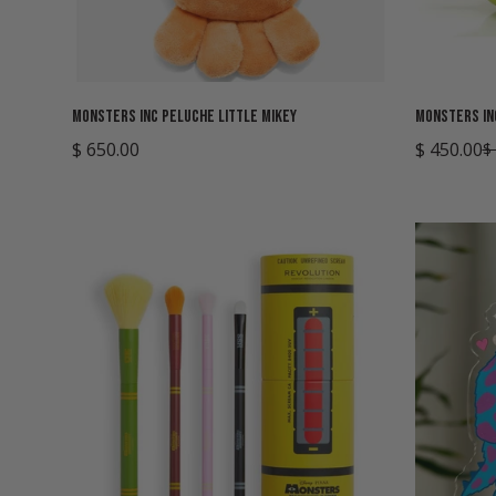
Monsters Inc Peluche Little Mikey
Monsters In
Precio
$ 650.00
$ 450.00
$
Precio
Precio
regular
de
regular
venta