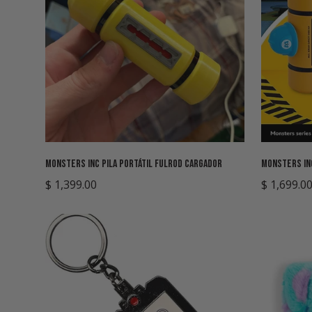
Agregar rápido
Monsters Inc Pila Portátil Fulrod Cargador
Monsters Inc
Precio
$ 1,399.00
Precio
$ 1,699.0
regular
regular