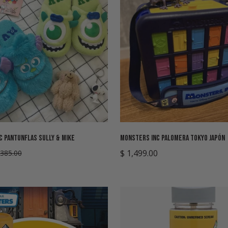
Seleccione opciones
Agregar rápido
 Pantunflas Sully & Mike
Monsters Inc Palomera Tokyo Japón
Precio
$ 1,499.00
 385.00
regular