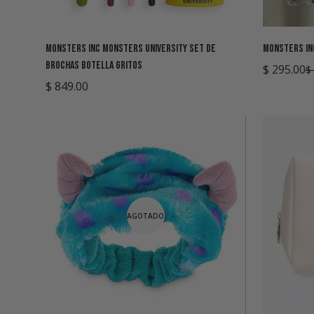
Agregar rápido
Monsters Inc Monsters University Set De
Monsters Inc
Brochas Botella Gritos
$ 295.00
$
Precio
Precio
Precio
$ 849.00
de
regular
regular
venta
AGOTADO