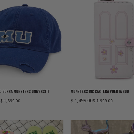
Agregar rápido
Agregar rápido
c Gorra Monsters University
Monsters Inc Cartera Puerta Boo
0
$ 1,499.00
$ 1,399.00
$ 1,999.00
Precio
Precio
de
regular
venta