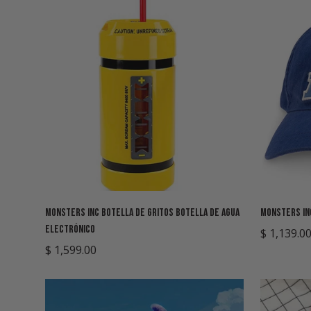
Agregar rápido
Monsters Inc Botella de Gritos Botella de Agua
Monsters In
Electrónico
$ 1,139.0
Precio
Precio
Precio
$ 1,599.00
de
regular
regular
venta