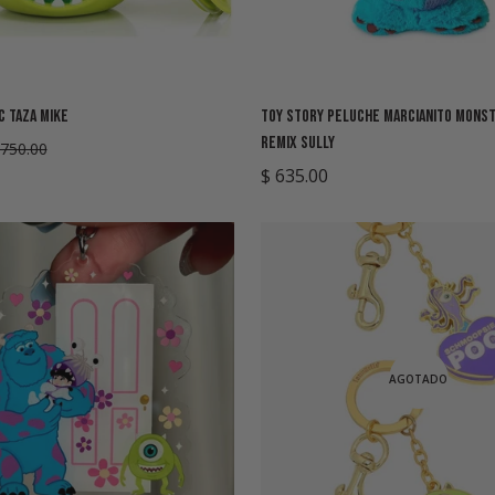
c Taza Mike
Toy Story Peluche Marcianito Monst
Remix Sully
 750.00
Precio
$ 635.00
regular
AGOTADO