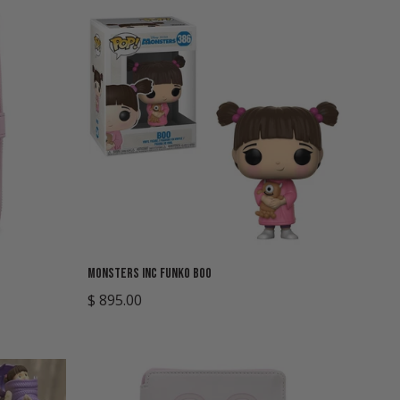
Agregar rápido
Monsters Inc Funko Boo
Precio
$ 895.00
regular